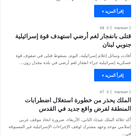
إقرأ المزيد »
48
0
marwan
قتلى بانفجار لغم أرضي استهدف قوة إسرائيلية
جنوبي لبنان
أفادت وسائل إعلام إسرائيلية، اليوم، بسقوط قتلى في صفوف قوة
عسكرية إسرائيلية جراء انفجار لغم أرضي في بلدة مجدل زون…
إقرأ المزيد »
47
0
marwan
الملك يحذر من خطورة استغلال اضطرابات
المنطقة لفرض واقع جديد في القدس
أكد جلالة الملك عبدﷲ الثاني، الأربعاء، ضرورة اتخاذ موقف عربي
إسلامي موحد وجهد مشترك لوقف الإجراءات الإسرائيلية غير المسبوقة
في…