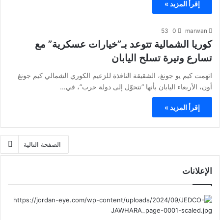
إقرأ المزيد »
53
0
marwan
كوريا الشمالية تتوعد بـ”خيارات عسكرية” مع
تسارع وتيرة تسلح اليابان
اتهمت كيم يو جونغ، الشقيقة النافذة للزعيم الكوري الشمالي كيم جونغ
أون، الأربعاء اليابان بأنها “تتحوّل إلى دولة حرب”، في…
إقرأ المزيد »
الصفحة التالية
الإعلانات