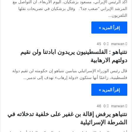
أكد الرئيس الإيراني، مسعود بزشكيان، اليوم الأربعاء، أن التواصل مع
المرشد الإيراني “صعب جدا”. وقال بزشكيان في تصريحات نقلها
التلفزيون…
إقرأ المزيد »
45
0
marwan
نتنياهو : الفلسطينيون يريدون ابادتنا ولن نقيم
دولتهم الارهابية
قال رئيس الوزراء الإسرائيلي بنيامين نتنياهو إن حكومته لن تقيم دولة
فلسطينية، زاعمًا أنها ستكون «دولة إرهاب» تهدف إلى تدمير…
إقرأ المزيد »
46
0
marwan
نتنياهو يرفض إقالة بن غفير على خلفية تدخلاته في
الشرطة الإسرائيلية