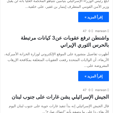
أبلغ رئيس الوزراء الإسرائيلي بنيامين نتنياهو المحكمة العليا بأنه لن يقيل
وزير الأمن القومي المتطرف إيتمار بن غفير، على خلفية…
إقرأ المزيد »
47
0
marwan
واشنطن ترفع عقوبات عن3 كيانات مرتبطة
بالحرس الثوري الإيراني
أظهرت تفاصيل منشورة على الموقع الإلكتروني لوزارة الخزانة الأميركية،
الأربعاء، أن الولايات المتحدة رفعت العقوبات المتعلقة بمكافحة الإرهاب
المفروضة على…
إقرأ المزيد »
47
0
marwan
الجيش الإسرائيلي يشن غارات على جنوب لبنان
قال الجيش الإسرائيلي إنه بدأ تنفيذ غارات ​جوية على جنوب لبنان اليوم
الأربعاء ردا ‌على ما وصفه بأنه “انتهاك صارخ”…