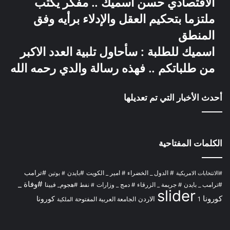
الاقتصادي حسن اسميك .. مفكر يكتب
ملتزما بتحكيم العقل والإدلاء برأيه وفق
المنطق
اسميك للطلبة : سأحاول تلبية العدد الاكبر
من طلباتكم .. فهذه رسالة والدي رحمه الله
أحدث الأخبار التي تم تعديلها
الكلمات المفتاحية
# الدول _ الخضراء
#بايدن
#ترامب
# امير _ الكويت
#الانتخابات الامريكية
# بوتين
#وفاة _
#ترامب _ بايدن
# جريمة _ الزرقاء
# دمج _ وزارات
#هجوم_ فيينا
# نفط
slider
كورونا
الاردن
كورونا
1
الجامعة العربية المفتوحة
الملكية