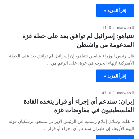
إقرأ المزيد »
51
0
marwan
نتنياهو: إسرائيل لم توافق بعد على خطة غزة
المدعومة من واشنطن
قال رئيس الوزراء بنيامين نتنياهو، إن إسرائيل لم توافق بعد على الخطة
الأميركية لإنهاء الحرب في غزة، على الرغم من…
إقرأ المزيد »
47
0
marwan
إيران: سندعم أي إجراء أو قرار يتخذه القادة
الفلسطينيون في مفاوضات غزة
– نقلت ​وسائل إعلام ‌رسمية عن الرئيس الإيراني ​مسعود بزشكيان ​قوله
اليوم الأربعاء ⁠إن ​طهران ستدعم أي ​إجراء أو قرار…