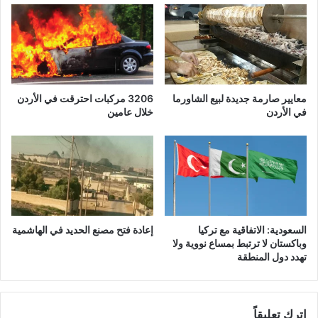
ل
ت
و
ج
ي
ه
معايير صارمة جديدة لبيع الشاورما
3206 مركبات احترقت في الأردن
ي
في الأردن
خلال عامين
.
.
ج
و
د
ا
ل
ص
السعودية: الاتفاقية مع تركيا
إعادة فتح مصنع الحديد في الهاشمية
ف
وباكستان لا ترتبط بمساع نووية ولا
د
تهدد دول المنطقة
ي
ا
ل
أ
اترك تعليقاً