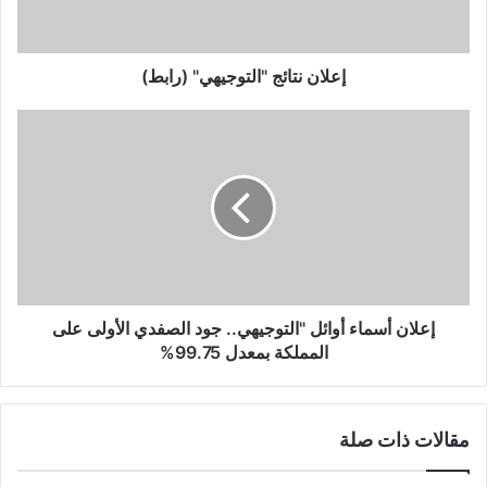
ت
ا
ئ
ج
إعلان نتائج "التوجيهي" (رابط)
"
ا
إ
ل
ع
ت
ل
و
ا
ج
ن
ي
أ
ه
س
ي
م
"
ا
(
ء
إعلان أسماء أوائل "التوجيهي.. جود الصفدي الأولى على
ر
أ
المملكة بمعدل 99.75%
ا
و
ب
ا
ط
ئ
مقالات ذات صلة
)
ل
"
ا