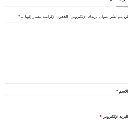
و
ل
لن يتم نشر عنوان بريدك الإلكتروني.
الحقول الإلزامية مشار إليها بـ
*
ى
ع
ا
ل
ى
ل
ا
ت
ل
ع
م
م
ل
ل
ي
ك
ة
ق
ب
*
الاسم
*
م
ع
د
ل
9
البريد الإلكتروني
*
9
.