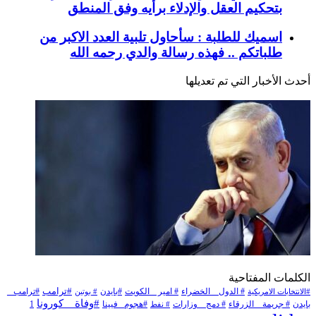
بتحكيم العقل والإدلاء برأيه وفق المنطق
اسميك للطلبة : سأحاول تلبية العدد الاكبر من
طلباتكم .. فهذه رسالة والدي رحمه الله
أحدث الأخبار التي تم تعديلها
الكلمات المفتاحية
# الدول _ الخضراء
#بايدن
#ترامب
#ترامب _
# امير _ الكويت
#الانتخابات الامريكية
# بوتين
#وفاة _ كورونا
بايدن
1
# جريمة _ الزرقاء
# دمج _ وزارات
#هجوم_ فيينا
# نفط