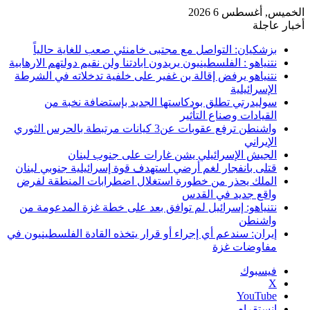
الخميس, أغسطس 6 2026
أخبار عاجلة
بزشكيان: التواصل مع مجتبى خامنئي صعب للغاية حالياً
نتنياهو : الفلسطينيون يريدون ابادتنا ولن نقيم دولتهم الارهابية
نتنياهو يرفض إقالة بن غفير على خلفية تدخلاته في الشرطة
الإسرائيلية
سوليدرتي تطلق بودكاستها الجديد بإستضافة نخبة من
القيادات وصناع التأثير
واشنطن ترفع عقوبات عن3 كيانات مرتبطة بالحرس الثوري
الإيراني
الجيش الإسرائيلي يشن غارات على جنوب لبنان
قتلى بانفجار لغم أرضي استهدف قوة إسرائيلية جنوبي لبنان
الملك يحذر من خطورة استغلال اضطرابات المنطقة لفرض
واقع جديد في القدس
نتنياهو: إسرائيل لم توافق بعد على خطة غزة المدعومة من
واشنطن
إيران: سندعم أي إجراء أو قرار يتخذه القادة الفلسطينيون في
مفاوضات غزة
فيسبوك
‫X
‫YouTube
انستقرام