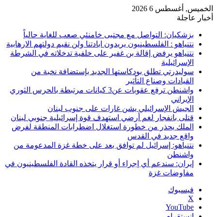
الخميس, أغسطس 6 2026
أخبار عاجلة
بزشكيان: التواصل مع مجتبى خامنئي صعب للغاية حالياً
نتنياهو : الفلسطينيون يريدون ابادتنا ولن نقيم دولتهم الارهابية
نتنياهو يرفض إقالة بن غفير على خلفية تدخلاته في الشرطة
الإسرائيلية
سوليدرتي تطلق بودكاستها الجديد بإستضافة نخبة من
القيادات وصناع التأثير
واشنطن ترفع عقوبات عن3 كيانات مرتبطة بالحرس الثوري
الإيراني
الجيش الإسرائيلي يشن غارات على جنوب لبنان
قتلى بانفجار لغم أرضي استهدف قوة إسرائيلية جنوبي لبنان
الملك يحذر من خطورة استغلال اضطرابات المنطقة لفرض
واقع جديد في القدس
نتنياهو: إسرائيل لم توافق بعد على خطة غزة المدعومة من
واشنطن
إيران: سندعم أي إجراء أو قرار يتخذه القادة الفلسطينيون في
مفاوضات غزة
فيسبوك
‫X
‫YouTube
انستقرام