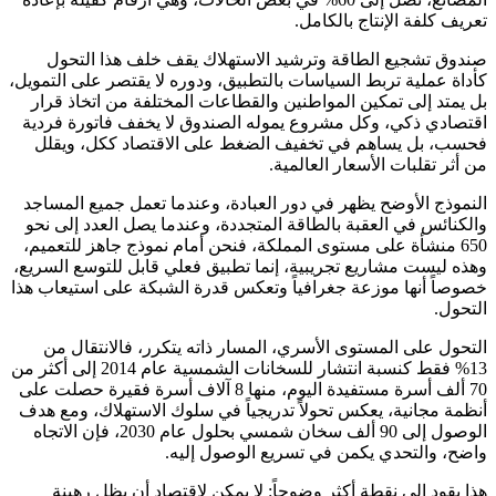
تعريف كلفة الإنتاج بالكامل.
صندوق تشجيع الطاقة وترشيد الاستهلاك يقف خلف هذا التحول
كأداة عملية تربط السياسات بالتطبيق، ودوره لا يقتصر على التمويل،
بل يمتد إلى تمكين المواطنين والقطاعات المختلفة من اتخاذ قرار
اقتصادي ذكي، وكل مشروع يموله الصندوق لا يخفف فاتورة فردية
فحسب، بل يساهم في تخفيف الضغط على الاقتصاد ككل، ويقلل
من أثر تقلبات الأسعار العالمية.
النموذج الأوضح يظهر في دور العبادة، وعندما تعمل جميع المساجد
والكنائس في العقبة بالطاقة المتجددة، وعندما يصل العدد إلى نحو
650 منشأة على مستوى المملكة، فنحن أمام نموذج جاهز للتعميم،
وهذه ليست مشاريع تجريبية، إنما تطبيق فعلي قابل للتوسع السريع،
خصوصاً أنها موزعة جغرافياً وتعكس قدرة الشبكة على استيعاب هذا
التحول.
التحول على المستوى الأسري، المسار ذاته يتكرر، فالانتقال من
13% فقط كنسبة انتشار للسخانات الشمسية عام 2014 إلى أكثر من
70 ألف أسرة مستفيدة اليوم، منها 8 آلاف أسرة فقيرة حصلت على
أنظمة مجانية، يعكس تحولاً تدريجياً في سلوك الاستهلاك، ومع هدف
الوصول إلى 90 ألف سخان شمسي بحلول عام 2030، فإن الاتجاه
واضح، والتحدي يكمن في تسريع الوصول إليه.
هذا يقود إلى نقطة أكثر وضوحاً: لا يمكن لاقتصاد أن يظل رهينة