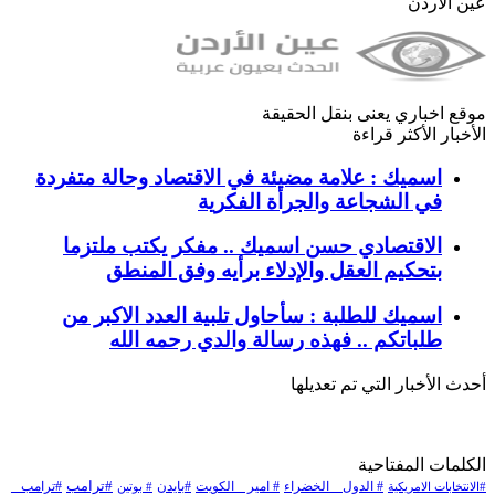
عين الأردن
موقع اخباري يعنى بنقل الحقيقة
الأخبار الأكثر قراءة
اسميك : علامة مضيئة في الاقتصاد وحالة متفردة
في الشجاعة والجرأة الفكرية
الاقتصادي حسن اسميك .. مفكر يكتب ملتزما
بتحكيم العقل والإدلاء برأيه وفق المنطق
اسميك للطلبة : سأحاول تلبية العدد الاكبر من
طلباتكم .. فهذه رسالة والدي رحمه الله
أحدث الأخبار التي تم تعديلها
الكلمات المفتاحية
# الدول _ الخضراء
#بايدن
#ترامب
#ترامب _
# امير _ الكويت
#الانتخابات الامريكية
# بوتين