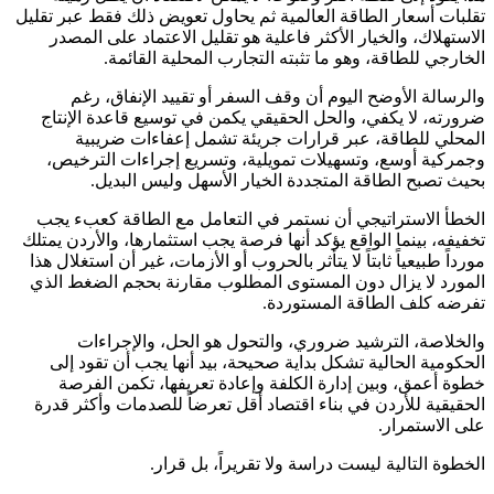
تقلبات أسعار الطاقة العالمية ثم يحاول تعويض ذلك فقط عبر تقليل
الاستهلاك، والخيار الأكثر فاعلية هو تقليل الاعتماد على المصدر
الخارجي للطاقة، وهو ما تثبته التجارب المحلية القائمة.
والرسالة الأوضح اليوم أن وقف السفر أو تقييد الإنفاق، رغم
ضرورته، لا يكفي، والحل الحقيقي يكمن في توسيع قاعدة الإنتاج
المحلي للطاقة، عبر قرارات جريئة تشمل إعفاءات ضريبية
وجمركية أوسع، وتسهيلات تمويلية، وتسريع إجراءات الترخيص،
بحيث تصبح الطاقة المتجددة الخيار الأسهل وليس البديل.
الخطأ الاستراتيجي أن نستمر في التعامل مع الطاقة كعبء يجب
تخفيفه، بينما الواقع يؤكد أنها فرصة يجب استثمارها، والأردن يمتلك
مورداً طبيعياً ثابتاً لا يتأثر بالحروب أو الأزمات، غير أن استغلال هذا
المورد لا يزال دون المستوى المطلوب مقارنة بحجم الضغط الذي
تفرضه كلف الطاقة المستوردة.
والخلاصة، الترشيد ضروري، والتحول هو الحل، والإجراءات
الحكومية الحالية تشكل بداية صحيحة، بيد أنها يجب أن تقود إلى
خطوة أعمق، وبين إدارة الكلفة وإعادة تعريفها، تكمن الفرصة
الحقيقية للأردن في بناء اقتصاد أقل تعرضاً للصدمات وأكثر قدرة
على الاستمرار.
الخطوة التالية ليست دراسة ولا تقريراً، بل قرار.