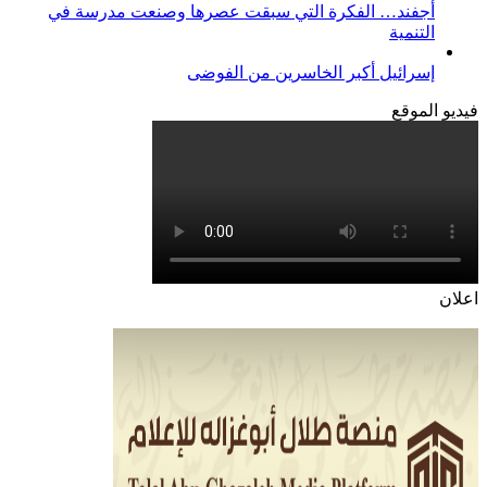
أجفند… الفكرة التي سبقت عصرها وصنعت مدرسة في
التنمية
إسرائيل أكبر الخاسرين من الفوضى
فيديو الموقع
اعلان