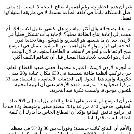
غير أن هذه الخطوات، رغم أهميتها، تعالج النتيجة لا السبب، إذ يبقى
أصل المشكلة قائماً في كلفة الطاقة نفسها، لا في طريقة استهلاكها
فقط.
من هنا، يصبح السؤال أكثر مباشرة: هل نكتفي بتقليل الاستهلاك، أم
نذهب إلى إعادة إنتاج الطاقة محلياً؟ الإجابة بدأت تتشكل فعلياً في
الأردن، بيد أن ما ينقصها هو التسريع والتوسّع، وهنا تحديداً تبرز
الحاجة إلى قرار موازٍ لا يقل أهمية عن الترشيد، يتمثل في التوسع
بمنح الإعفاءات والحوافز لاستخدام الطاقة المتجددة، لأن الوقت
الحالي هو الأنسب لاتخاذ هذا المسار قبل أن تتفاقم الكلف أكثر.
ما أنجزه الأردن لا يمكن اعتباره محدوداً. فعلى صعيد القطاع العام،
جرى تركيب أنظمة طاقة شمسية في 630 مكان عبادة و20 مبنى
حكومياً، وامتد هذا التحول إلى الخدمات الأساسية، إذ استفاد منه 33
مركزاً صحياً و135 مدرسة، فهذه الأرقام تعني أن البنية التحتية
للتحول موجودة، وليست فكرة قيد التجربة.
غير أن التوسع لم يقتصر على القطاع العام، بل امتد إلى الاقتصاد
الحقيقي، فدخول 240 مزرعة و201 مصنع صغير ومتوسط و12 فندقاً
في برامج تدقيق الطاقة يؤكد أن القطاع الخاص بدأ يدرك أن كلفة
الطاقة ليست قدراً ثابتاً.
والأهم أن النتائج كانت حاسمة؛ وفورات بين 30 و40% في معظم
المصانع، تصل إلى 60% في بعض الحالات، وهي أرقام كفيلة بإعادة