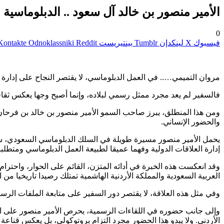
الأمير منصور بن خالد آل سعود .. الدبلوماسية 
0
فيسبوك
‫X
لينكدإن
بينتيريست
Odnoklassniki
مروان التميمي….. في العمل الدبلوماسي، لا يقتصر النجاح على إدارة ا
فالسفير لم يعد مجرد ممثل رسمي لبلاده، وإنما أصبح وجها يعكس ثقافته
ومن هذا المنطلق، يبرز صاحب السمو الأمير منصور بن خالد بن فرحان آ
والحضور الإنساني.
يحمل الأمير منصور مسيرة طويلة في السلك الدبلوماسي السعودي، شغ
إدارة العلاقات الدولية وفهما عميقا لطبيعة العمل الدبلوماسي ومتطلبا
وقد انعكست هذه الخبرة في أدائه المتزن، القائم على الحوار، واحترا
العربية السعودية والمملكة الأردنية الهاشمية تمتلك رصيدا تاريخيا من
وفي مثل هذه العلاقة، لا يقتصر دور السفير على متابعة الملفات الرسم
وإلى جانب حضوره في اللقاءات الرسمية، يحرص الأمير منصور على المش
الأردني. ولا يبدو هذا الحضور مجرد التزام بروتوكولي، بل يعكس قناعة 