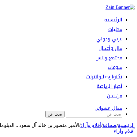
الرئيسية
محليات
عربي ودولي
مال وأعمال
مجتمع وناس
منوعات
تكنولوجيا وانترنت
أخبار الرياضة
من نحن
مقال عشوائي
بحث عن
الرئيسية
/
صحافة
/
أقلام وآراء
/
الأمير منصور بن خالد آل سعود .. الدبلوم
أقلام وآراء