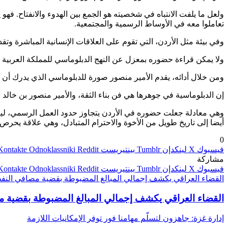
ولعل ما يلفت الانتباه في شخصيته هو الجمع بين الهدوء والانفتاح. 
تعاملوا معه في الأوساط الرسمية والمجتمعية.
وفي بيئة مثل الأردن، التي تقوم على العلاقات الإنسانية المباشرة وتق
ولا يمكن قراءة حضوره بمعزل عن النهج الدبلوماسي للمملكة العربية ال
ومن خلال أدائه، يقدم الأمير منصور صورة للدبلوماسي الذي يدرك أن نجا
إن الدبلوماسية في جوهرها هي فن بناء الثقة، والأمير منصور بن خالد 
وهي معادلة جعلت حضوره في الأردن يتجاوز حدود العمل الرسمي، ليصبح
أيضا إلى تاريخ طويل من الأخوة والاحترام المتبادل، وهي علاقة يحر
0
فيسبوك
‫X
لينكدإن
بينتيريست
Odnoklassniki
مشاركة
فيسبوك
‫X
لينكدإن
بينتيريست
Odnoklassniki
القضاء العراقي يكشف إجمالي المبالغ المضبوطة بقضية مصافي النف
القضاء العراقي يكشف إجمالي المبالغ المضبوطة بقضية 
إدارة غزة: جاهزون لتسلّم مهامنا فور توفر الإمكانيات اللازمة