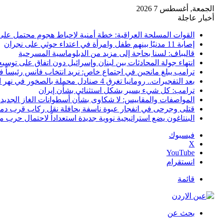
الجمعة, أغسطس 7 2026
أخبار عاجلة
القوات المسلحة العراقية: خطة أمنية لإحباط هجوم محتمل على
إصابة 11 مدنيًا بينهم طفل وامرأة في اعتداء حوثي على نجران
قاليباف: لسنا بحاجة إلى مزيد من الدبلوماسية المسرحية
انتهاء جولة المحادثات بين لبنان وإسرائيل دون اتفاق على توسيع
ترامب يبلغ مانحين في اجتماع خاص: نريد انتخاب فانس رئيساً في 28
بعد التفجيرات.. رومانيا تغرق 4 صنادل محملة بالصخور في نهر الدانوب
ترامب: كل شيء يسير بشكل استثنائي بشأن إيران
المواصفات والمقاييس: لا شكاوى بشأن أسطوانات الغاز الجديدة
قتلى وجرحى في انفجار عبوة ناسفة بحافلة نقل ركاب قرب د
البنتاغون يضع استراتيجية نووية جديدة استعداداً لاحتمال حرب م
فيسبوك
‫X
‫YouTube
انستقرام
قائمة
بحث عن