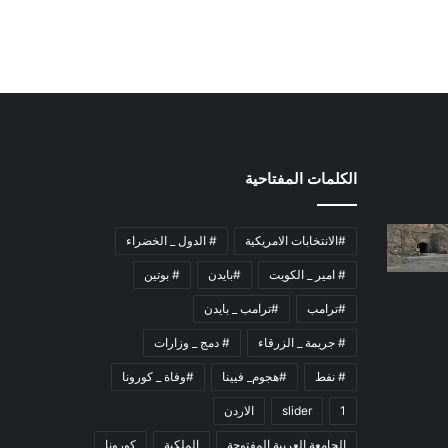
الكلمات المفتاحية
#الانتخابات الامريكية
# الدول _ الخضراء
# امير _ الكويت
#بايدن
# بوتين
#ترامب
#ترامب _ بايدن
# جريمة _ الزرقاء
# دمج _ وزارات
# نفط
#هجوم_ فيينا
#وفاة _ كورونا
1
slider
الاردن
الجامعة العربية المفتوحة
الملكية
كورونا