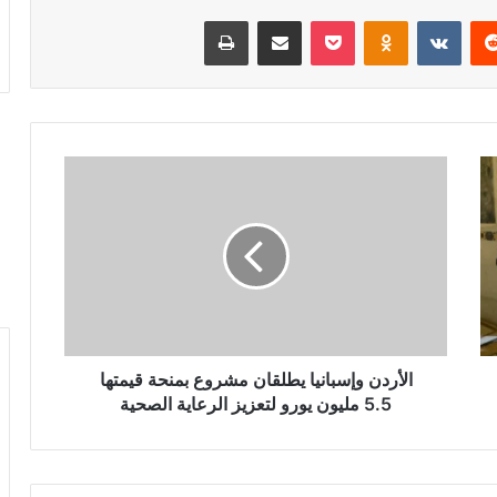
‏Reddit
‏VKontakte
Odnoklassniki
‫Pocket
مشاركة عبر البريد الإلكتروني
طباعة
ا
ل
أ
ر
د
ن
و
إ
س
ب
الأردن وإسبانيا يطلقان مشروع بمنحة قيمتها
ا
5.5 مليون يورو لتعزيز الرعاية الصحية
ن
ي
ا
ي