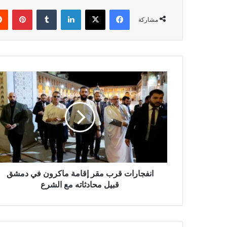
فيسبوك
‫X
لينكدإن
‏Tumblr
بينتيريست
مشاركة
ا
ن
ف
ج
ا
ر
ا
ت
ق
ر
انفجارات قرب مقر إقامة ماكرون في دمشق
ب
قبيل محادثاته مع الشرع
م
ق
ر
إ