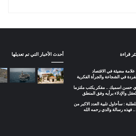
ع
ا
ي
ة
ا
ل
ص
ح
ي
كثر قراءة
أحدث الأخبار التي تم تعديلها
ة
علامة مضيئة في الاقتصاد
فردة في الشجاعة والجرأة الفكرية
ي حسن اسميك .. مفكر يكتب ملتزما
لعقل والإدلاء برأيه وفق المنطق
طلبة : سأحاول تلبية العدد الاكبر من
.. فهذه رسالة والدي رحمه الله