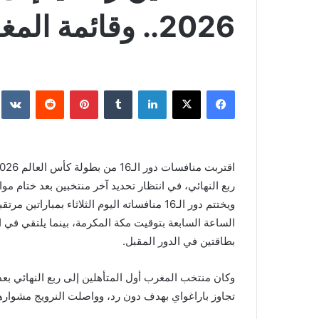
2026.. وقائمة المغادرين
فيسبوك
‫X
لينكدإن
‏Tumblr
بينتيريست
‏Reddit
‏te
ربع النهائي، في انتظار تحديد آخر منتخبين بعد ختام مو
ويختتم دور الـ16 منافساته اليوم الثلاثاء بم
بطاقتين في الدور المقبل.
وكان منتخب المغرب أول المتأهلين إلى ربع النهائي بعد
تجاوز باراغواي بهدف دون رد، وواصلت النرويج مشوارها بعد