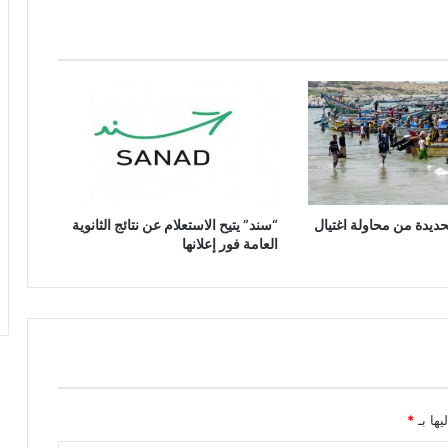
ط
ل
ق
ا
ن
م
ش
ر
و
ع
ديدة من محاولة اغتيال
“سند” يتيح الاستعلام عن نتائج الثانوية
ب
العامة فور إعلانها
م
ن
ح
ة
ق
ي
م
ت
ه
يها بـ
*
ا