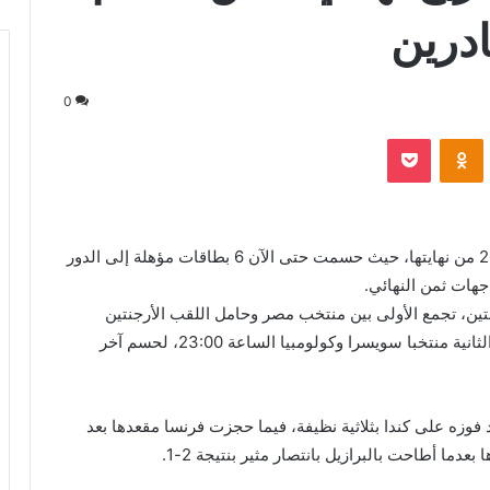
0
VKontak
Odnoklassniki
‫Pocket
اقتربت منافسات دور الـ16 من بطولة كأس العالم 2026 من نهايتها، حيث حسمت حتى الآن 6 بطاقات مؤهلة إلى الدور
اجهات ثمن النهائي.
باراتين مرتقبتين، تجمع الأولى بين منتخب مصر وحامل اللقب الأرجنتين
الساعة السابعة بتوقيت مكة المكرمة، بينما يلتقي في الثانية منتخبا سويسرا وكولومبيا الساعة 23:00، لحسم آخر
 فوزه على كندا بثلاثية نظيفة، فيما حجزت فرنسا مقعدها بعد
ما أطاحت بالبرازيل بانتصار مثير بنتيجة 2-1.