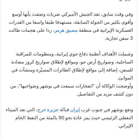
وفي وقت سابق، نفذ الجيش الأميركي ضربات وصفت بأنها أوسع
وأقوى بكثير من الجولة السابقة، مستهدفا طيفا واسعا من القدرات
العسكرية الإيرانية في منطقة
مضيق هرمز
، ردا على هجمات طالت
3 سفن تجارية.
وشملت الأهداف أنظمة دفاع جوي إيرانية، ومنظومات للمراقبة
الساحلية، وصواريخ أرض جو، ومواقع لإطلاق صواريخ كروز مضادة
للسفن، إضافة إلى مواقع لإطلاق الطائرات المسيّرة ومنشآت في
الموانئ.
وأوضحت الوكالة أن “انفجارات سمعت في بوشهر وضواحيها”، من
دون كشف مزيد من التفاصيل.
وتقع بوشهر في جنوب غرب
إيران
قبالة
جزيرة خرج
، التي تعد الميناء
النفطي الرئيسي حيث يمر عادة نحو 90 بالمئة من النفط الخام
الإيراني.