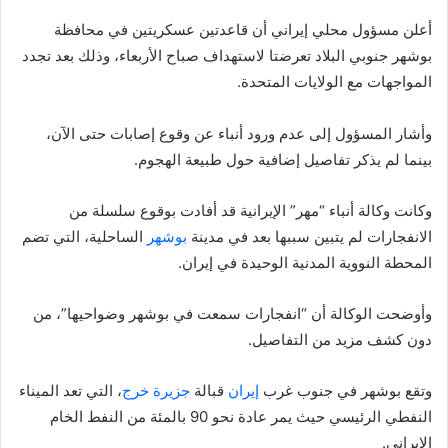
أعلن مسؤول محلي إيراني أن قاعدتين عسكريتين في محافظة
بوشهر جنوبي البلاد تعرضتا لاستهداف صباح الأربعاء، وذلك بعد تجدد
المواجهات مع الولايات المتحدة.
وأشار المسؤول إلى عدم ورود أنباء عن وقوع إصابات حتى الآن،
بينما لم يذكر تفاصيل إضافية حول طبيعة الهجوم.
وكانت وكالة أنباء “مهر” الإيرانية قد أفادت بوقوع سلسلة من
الانفجارات لم يتبين سببها بعد في مدينة
بوشهر
الساحلية، التي تضم
المحطة النووية المدنية الوحيدة في إيران.
وأوضحت الوكالة أن “انفجارات سمعت في بوشهر وضواحيها”، من
دون كشف مزيد من التفاصيل.
وتقع بوشهر في جنوب غرب
إيران
قبالة
جزيرة خرج
، التي تعد الميناء
النفطي الرئيسي حيث يمر عادة نحو 90 بالمئة من النفط الخام
الإيراني.