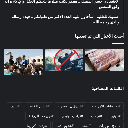
الاقتصادي حسن اسميك .. مفكر يكتب ملتزما بتحكيم العقل والإدلاء برأيه
وفق المنطق
اسميك للطلبة : سأحاول تلبية العدد الاكبر من طلباتكم .. فهذه رسالة
والدي رحمه الله
أحدث الأخبار التي تم تعديلها
الكلمات المفتاحية
#الانتخابات الامريكية
# الدول _ الخضراء
# امير _ الكويت
#بايدن
# بوتين
#ترامب
#ترامب _ بايدن
# جريمة _ الزرقاء
# دمج _ وزارات
# نفط
#هجوم_ فيينا
#وفاة _ كورونا
1