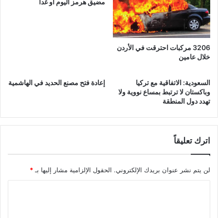
ق
ع
مضيق هرمز اليوم أو غدا
ل
ا
3
ل
م
ع
ص
ل
3206 مركبات احترقت في الأردن
ا
ا
خلال عامين
ن
ق
ع
ا
إ
السعودية: الاتفاقية مع تركيا
إعادة فتح مصنع الحديد في الهاشمية
ت
وباكستان لا ترتبط بمساع نووية ولا
ل
ا
تهدد دول المنطقة
ى
ل
ا
ت
ل
ج
أ
ا
اترك تعليقاً
ر
ر
د
ي
ن
ة
لن يتم نشر عنوان بريدك الإلكتروني.
الحقول الإلزامية مشار إليها بـ
*
م
ع
ا
إ
ل
س
ب
ت