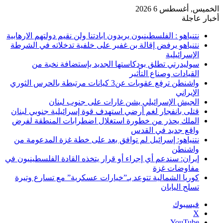
الخميس, أغسطس 6 2026
أخبار عاجلة
نتنياهو : الفلسطينيون يريدون ابادتنا ولن نقيم دولتهم الارهابية
نتنياهو يرفض إقالة بن غفير على خلفية تدخلاته في الشرطة
الإسرائيلية
سوليدرتي تطلق بودكاستها الجديد بإستضافة نخبة من
القيادات وصناع التأثير
واشنطن ترفع عقوبات عن3 كيانات مرتبطة بالحرس الثوري
الإيراني
الجيش الإسرائيلي يشن غارات على جنوب لبنان
قتلى بانفجار لغم أرضي استهدف قوة إسرائيلية جنوبي لبنان
الملك يحذر من خطورة استغلال اضطرابات المنطقة لفرض
واقع جديد في القدس
نتنياهو: إسرائيل لم توافق بعد على خطة غزة المدعومة من
واشنطن
إيران: سندعم أي إجراء أو قرار يتخذه القادة الفلسطينيون في
مفاوضات غزة
كوريا الشمالية تتوعد بـ”خيارات عسكرية” مع تسارع وتيرة
تسلح اليابان
فيسبوك
‫X
‫YouTube