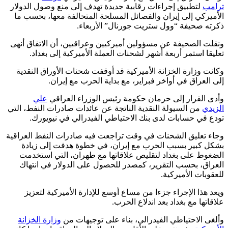
ترامب
لتطبيق إجراءات رقابية جديدة تهدف إلى منع وصول الدولار
الأميركي إلى إيران والفصائل المسلحة المتحالفة معها، بحسب ما
ذكرته صحيفة “وول ستريت جورنال” الأربعاء.
ونقلت الصحيفة عن مسؤولين أميركيين وعراقيين، أن الاتفاق أنهى
تعليقا استمر أربعة أشهر لشحنات العملة الأميركية إلى بغداد.
وكانت وزارة الخزانة الأميركية قد أوقفت شحنات الأوراق النقدية
إلى العراق في أواخر فبراير، مع بداية الحرب مع إيران.
وأدى القرار إلى حرمان حكومة رئيس الوزراء العراقي
علي
الزيدي
من السيولة النقدية الناتجة عن عائدات صادرات النفط، التي
تودع في حسابات لدى بنك الاحتياطي الفيدرالي في نيويورك.
وجاء تعليق الشحنات في وقت تراجعت فيه صادرات النفط العراقية
بشكل كبير بسبب الحرب مع إيران، في خطوة هدفت إلى زيادة
الضغوط على بغداد لتقليص علاقاتها مع طهران، التي استخدمت
العراق، بحسب التقرير، كمصدر للحصول على الدولار في انتهاك
للعقوبات الأميركية.
ويعد هذا الإجراء جزءا من مساع أوسع للإدارة الأميركية لتعزيز
علاقاتها مع بغداد بعد اندلاع الحرب.
وألغى الاحتياطي الفيدرالي، بناء على توجيهات من
وزارة الخزانة