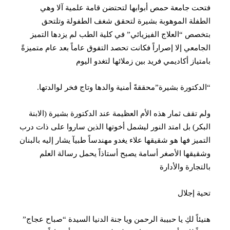
فتحت جامعة حمص أبوابها لتحتضن قامة علمية آلا وهي
الطفلة الموهوبة بشيرة لتحقق شغف الطفولة وتلتحق
بتخصص “العلاج الفيزيائي” في كلية الطب لم يزدها التميز
الجامعي إلا إصراراً فكانت تحصد التفوق عاماً بعد عام متميزةً
بامتياز أكاديمي فريد بين زملائها لتغدو اليوم
“الدكتورة بشيرة”محققةً أمنية والدها وتاج فخر لوالدتها.
ولم تقف ثمار هذه الأم العظيمة عند الدكتورة بشيرة (الابنة
البكر) بل امتد النور ليشمل أخوتها الذين ساروا على ذات درب
التميز فها هو شقيقها علاء يغدو مهندساً طبيآ يشار إليه بالبنان
وشقيقها الأصغر أسامة يصبح أستاذاً يحمل رسالة العلم
بالتجارة والأدارة
تحية إجلال
هنيئاً لكِ يا حبيبة الرحمن ويا جنة الدنيا السيدة “صباح عجاج”