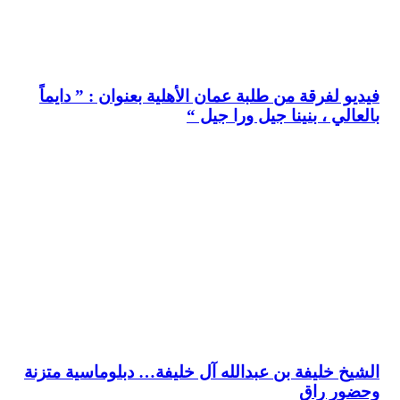
فيديو لفرقة من طلبة عمان الأهلية بعنوان : ” دايماً
بالعالي ، بنينا جيل ورا جيل “
الشيخ خليفة بن عبدالله آل خليفة… دبلوماسية متزنة
وحضور راق