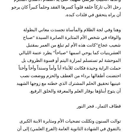
رحل الأب تاركاً خلفه قلوباً كسرها الفقد وحلماً كبيراً كان يرجو
أن يراه يتحقق في فلذات كبده.
وهنا وفي لجة الظلام والمأساة تجسدت معاني البطولة
والوفاء في شخص الأم المثابرة الصابرة السيدة “صباح
شعيب عجاج”كانت هذه الأم لم تبلغ من العمر بمقتبل
العشرينيات كما يوحي اسمها “صباحاً” يطرد عتمة الليالي
الموحشة لم تستسلم لمرارة اليتم أو قسوة الظروف بل
حملت الراية وحيدة فكانت للأبناء أباً وأماً وسنداً وأخاً وأختاً
احتضنت أطفالها برداء من العطف والحزم ووضعت نصب
عينيها تحقيق الحلم المشترك الذي خطته مع زوجها الشهيد
أن يتوج أبناؤها بوقار العلم والمعرفة والخلق الرفيع.
قطاف الثمار.. فجر النور
توالت السنون وتكللت تضحيات الأم ومثابرة الابنة الكبرى
بالتفوق في الشهادة الثانوية العامة (الفرع العلمي) إلى أن