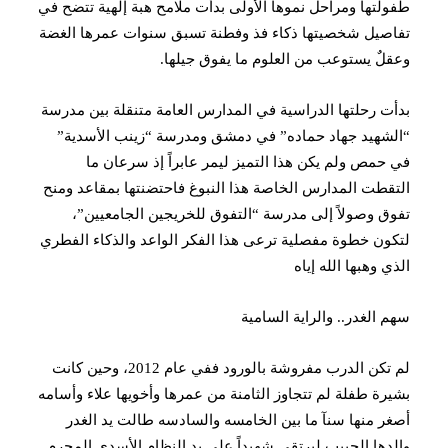
طفولتها ومراحل نموها الأولى بدأت ملامح هبة إلهية تتضح في
تفاصيل شخصيتها ذكاء فذ وفطنة تسبق سنوات عمرها الغضة
وعقلٌ يستوعب من العلوم ما يفوق جيلها.
بدأت رحلتها الدراسية في المدارس العامة متنقلة بين مدرسة
“الشهيد جهاد حماده” في دمشق ومدرسة “زينب الأسدية”
في حمص ولم يكن هذا التميز ليمر عابراً إذ سرعان ما
التقطت المدارس الخاصة هذا النبوغ فاحتضنتها بمقاعد ومنح
تفوق وصولاً إلى مدرسة “التفوق للخريجين الجامعيين”،
لتكون خطوة مفصلية ترعى هذا الفكر الواعد والذكاء الفطري
الذي وهبها الله إياه
سهم الغدر.. والراية السامية
لم تكن الدرب مفروشة بالورود ففي عام 2012، وحين كانت
بشيرة طفلة لم تتجاوز الثامنة من عمرها وأخويها علاء وأسامه
أصغر منها سنآ ما بين الخامسه والسادسه طالت يد الغدر
والدها الحبيب ليرتقي شهيداً على يد النظام الأسدي المجرم