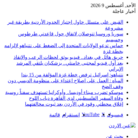
الأحد, أغسطس 9 2026
أخبار عاجلة
القبض على متسلل حاول اجتياز الحدود الأردنية بطريقة غير
مشروعة
سوريا وروسيا تتوصلان لاتفاق حول قاعدتي طرطوس
وحميميم
حماس تدعو الولايات المتحدة إلى الضغط على نتنياهو لإلزامه
بخطة غزة
حريق هائل في بغداد.. فيديو يوثق لحظات الرعب والإنقاذ
بعد أول فيديو لمجتبى خامنئي.. بزشكيان يلتقي المرشد
الإيراني
نتنياهو: إسرائيل ترفض خطة غزة المؤلفة من 15 بندا
المياه : العمل على اصلاح اعتداء على منظومة الديسي دون
وقف الضخ
موسكو تضرب ميناء أوديسا.. وأوكرانيا تستهدف سفناً روسية
وفاة السفير الفلسطيني لدى القاهرة دياب اللوح
إغلاق محطتي وقود في الأردن بعد ثبوت مخالفتهما
‫YouTube
‫X
فيسبوك
انستقرام
قائمة
بحث عن