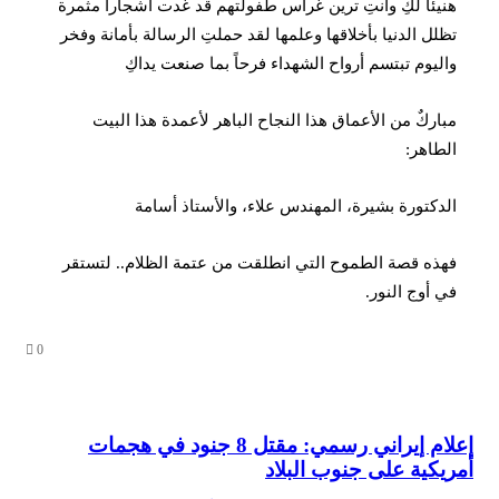
هنيئاً لكِ وأنتِ ترين غراس طفولتهم قد غدت أشجاراً مثمرة
تظلل الدنيا بأخلاقها وعلمها لقد حملتِ الرسالة بأمانة وفخر
واليوم تبتسم أرواح الشهداء فرحاً بما صنعت يداكِ
مباركٌ من الأعماق هذا النجاح الباهر لأعمدة هذا البيت
الطاهر:
الدكتورة بشيرة، المهندس علاء، والأستاذ أسامة
فهذه قصة الطموح التي انطلقت من عتمة الظلام.. لتستقر
في أوج النور.
0
إعلام إيراني رسمي: مقتل 8 جنود في هجمات
إعلام إيراني رسمي: مقتل 8 جنود في هجمات أمريكية على
جنوب البلاد
أمريكية على جنوب البلاد